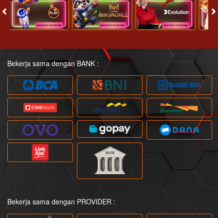
Bekerja sama dengan BANK :
Bekerja sama dengan PROVIDER :