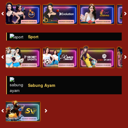
Sport
Sabung Ayam