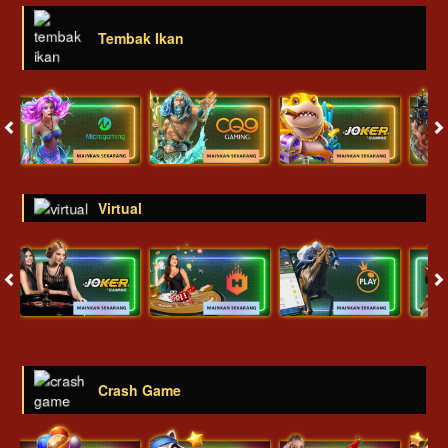
Tembak Ikan
Virtual
Crash Game