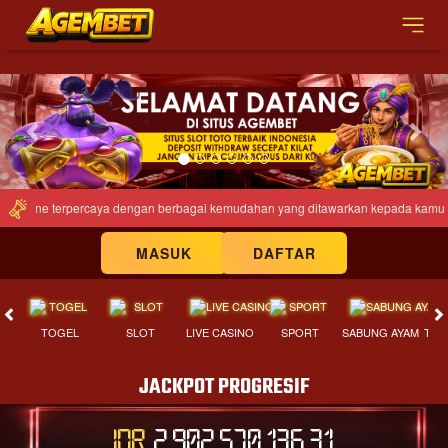
Previous
Nex
 online terpercaya dengan berbagai kemudahan yang ditawarkan kepada kamu agar
MASUK
DAFTAR
TOGEL
SLOT
LIVE CASINO
SPORT
SABUNG AYAM
TEM
JACKPOT PROGRESIF
IDR
2,902,570,145.75