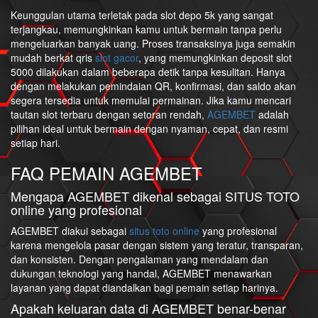
Keunggulan utama terletak pada slot depo 5k yang sangat
terjangkau, memungkinkan kamu untuk bermain tanpa perlu
mengeluarkan banyak uang. Proses transaksinya juga semakin
mudah berkat qris
slot gacor
, yang memungkinkan deposit slot
5000 dilakukan dalam beberapa detik tanpa kesulitan. Hanya
dengan melakukan pemindaian QR, konfirmasi, dan saldo akan
segera tersedia untuk memulai permainan. Jika kamu mencari
tautan slot terbaru dengan setoran rendah,
AGEMBET
adalah
pilihan ideal untuk bermain dengan nyaman, cepat, dan resmi
setiap hari.
FAQ PEMAIN AGEMBET
Mengapa AGEMBET dikenal sebagai SITUS TOTO
online yang profesional
AGEMBET diakui sebagai
situs toto online
yang profesional
karena mengelola pasar dengan sistem yang teratur, transparan,
dan konsisten. Dengan pengalaman yang mendalam dan
dukungan teknologi yang handal, AGEMBET menawarkan
layanan yang dapat diandalkan bagi pemain setiap harinya.
Apakah keluaran data di AGEMBET benar-benar