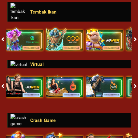
Tembak Ikan
Virtual
Crash Game