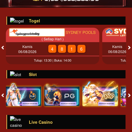
Togel
SYDNEY POOLS
( Setiap Hari )
( 
Kamis
Kamis
4
8
1
6
06/08/2026
06/08/2026
Tutup: 13:30 | Buka: 14:00
Tutup: 
Slot
Live Casino