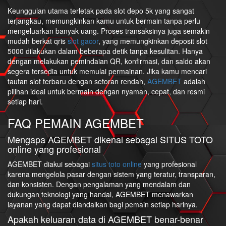
Keunggulan utama terletak pada slot depo 5k yang sangat
terjangkau, memungkinkan kamu untuk bermain tanpa perlu
mengeluarkan banyak uang. Proses transaksinya juga semakin
mudah berkat qris
slot gacor
, yang memungkinkan deposit slot
5000 dilakukan dalam beberapa detik tanpa kesulitan. Hanya
dengan melakukan pemindaian QR, konfirmasi, dan saldo akan
segera tersedia untuk memulai permainan. Jika kamu mencari
tautan slot terbaru dengan setoran rendah,
AGEMBET
adalah
pilihan ideal untuk bermain dengan nyaman, cepat, dan resmi
setiap hari.
FAQ PEMAIN AGEMBET
Mengapa AGEMBET dikenal sebagai SITUS TOTO
online yang profesional
AGEMBET diakui sebagai
situs toto online
yang profesional
karena mengelola pasar dengan sistem yang teratur, transparan,
dan konsisten. Dengan pengalaman yang mendalam dan
dukungan teknologi yang handal, AGEMBET menawarkan
layanan yang dapat diandalkan bagi pemain setiap harinya.
Apakah keluaran data di AGEMBET benar-benar